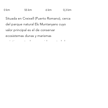
0 km 55 km 6 km 0,3 km
Situada en Creixell (Puerto Romano), cerca
del parque natural Els Muntanyans cuyo
valor principal es el de conservar
ecosistemas dunas y marismas
prácticamente desaparecidos en toda la
costa catalana. Un espacio natural
circunscrito en el área protegida de la Playa
de Torredembarra y Creixell, incluida a su
vez en una playa de 7 km de longitud
compartida entre las poblaciones de
Creixell y Roda de Bará.
A unos pasos del Club náutico y cerca de
todos los servicios.
A 10 minutos en coche de la estación tren
Sant Vicent de Calders, a 50 minutos en
tren de Barcelona.