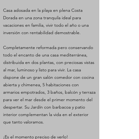
Casa adosada en la playa en plena Costa
Dorada en una zona tranquila ideal para
vacaciones en familia, vivir todo el año o una
inversión con rentabilidad demostrable.
Completamente reformada pero conservando
todo el encanto de una casa mediterránea,
distribuida en dos plantas, con preciosas vistas
al mar, luminoso y listo para vivir. La casa
dispone de un gran salón comedor con cocina
abierta y chimenea, 5 habitaciones con
armarios empotrados, 3 baños, balcón y terraza
para ver el mar desde el primer momento del
despertar. Su Jardín con barbacoa y patio
interior complementan la vida en el exterior
que tanto valoramos.
¡Es el momento preciso de verlo!