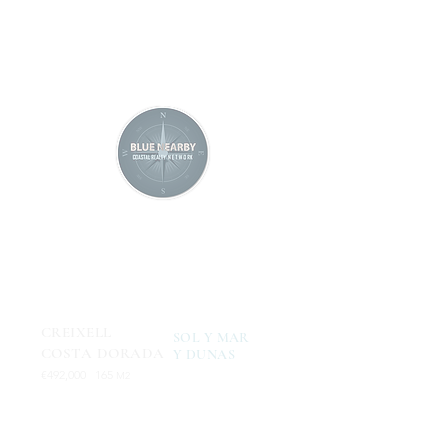
CREIXELL
SOL Y MAR
COSTA DORADA
Y DUNAS
€492,000
165
M2
CHALET ADOSADO
PLAYA Y PARQUE NATURAL