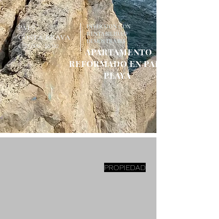
PALS
INVERSION CON
RENTABILIDAD
COSTA BRAVA
DEMOSTRABLE
€157,000 56
M2
APARTAMENTO
REFORMADO EN PALS
PLAYA
PROPIEDAD