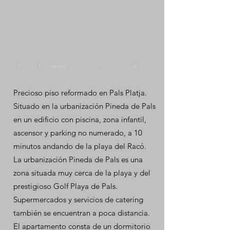
1 1
s
56
m2
1
Precioso piso reformado en Pals Platja.
Situado en la urbanización Pineda de Pals
en un edificio con piscina, zona infantil,
ascensor y parking no numerado, a 10
minutos andando de la playa del Racó.
La urbanización Pineda de Pals es una
zona situada muy cerca de la playa y del
prestigioso Golf Playa de Pals.
Supermercados y servicios de catering
también se encuentran a poca distancia.
El apartamento consta de un dormitorio