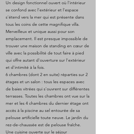
Un design fonctionnel ouvert où l'intérieur
se confond avec l'extérieur et l'espace
s'étend vers la mer qui est présente dans
tous les coins de cette magnifique villa.
Merveilleux et unique aussi pour son
emplacement. Il est presque impossible de
trouver une maison de standing en cœur de
ville avec la possibilité de tout faire à pied
qui offre autant d'ouverture sur l'extérieur
et d'intimité à la fois.
6 chambres (dont 2 en suite) réparties sur 2
étages et un salon : tous les espaces avec
de baies vitrées qui s'ouvrent sur différentes
terrasses. Toutes les chambres ont vue sur la
mer et les 4 chambres du dernier étage ont
accès à la piscine au sel entourée de sa
pelouse artificielle toute neuve. Le jardin du
rez-de-chaussée est de pelouse fraîche.
Une cuisine ouverte sur le séjour