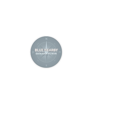
DES ROSES
INTERIOR-
COSTA
EXTERIOR
BRAVA
LIVING
1 850 000
€
CONCEPT
335 M2
VILLA MÉDITERRANÉENNE
DE LUXE