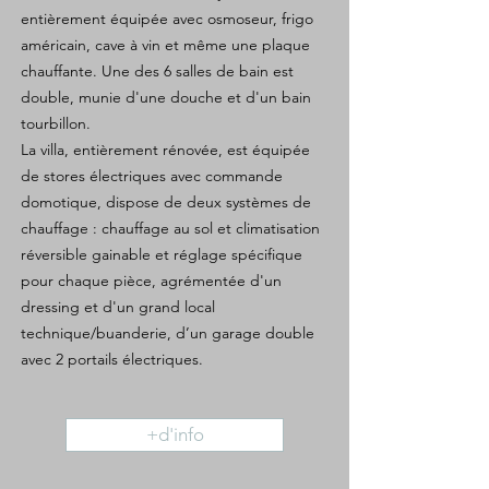
entièrement équipée avec osmoseur, frigo
américain, cave à vin et même une plaque
chauffante. Une des 6 salles de bain est
double, munie d'une douche et d'un bain
tourbillon.
La villa, entièrement rénovée, est équipée
de stores électriques avec commande
domotique, dispose de deux systèmes de
chauffage : chauffage au sol et climatisation
réversible gainable et réglage spécifique
pour chaque pièce, agrémentée d'un
dressing et d'un grand local
technique/buanderie, d’un garage double
avec 2 portails électriques.
+d'info