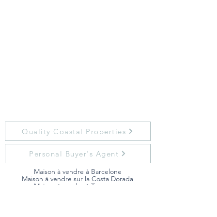
Quality Coastal Properties
Personal Buyer's Agent
Maison à vendre à Barcelone
Maison à vendre sur la Costa Dorada
Maison à vendre à Tarragone
Maison à vendre à Sitges
Maison à vendre sur la Costa Brava